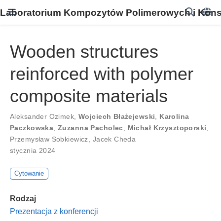
Laboratorium Kompozytów Polimerowych i Konst
Wooden structures
reinforced with polymer
composite materials
Aleksander Ozimek
,
Wojciech Błażejewski
,
Karolina
Paczkowska
,
Zuzanna Pacholec
,
Michał Krzysztoporski
,
Przemysław Sobkiewicz
,
Jacek Cheda
stycznia 2024
Cytowanie
Rodzaj
Prezentacja z konferencji